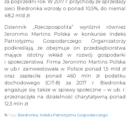
za poprzedni rok. W 2017 r. przychody ze sprzedaży
sieci Biedronka wzrosły o ponad 10,5%, do niemal
48,2 mld zł.
Dziennik „Rzeczpospolita” wyróżnił również
Jeronimo Martins Polska w konkursie Indeks
Patriotyzmu Gospodarczego. Organizatorzy
podkreślają, że obejmuje on przedsiębiorstwa
mające istotny wkład w rozwój gospodarki
i społeczeństwa. Firma Jeronimo Martins Polska
w ub.r. zainwestowała w Polsce ponad 1,5 mld zł
oraz zapłaciła ponad 460 mln zł podatku
dochodowego (CIT-8) za 2017 r. Biedronka
angażuje się także w sprawy społeczne – w ub. r.
przeznaczyła na działalność charytatywną ponad
12,3 mln zł.
Tagi:
Biedronka
,
Indeks Patriotyzmu Gospodarczego