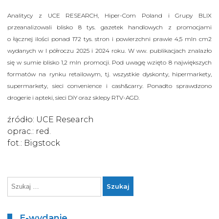
Analitycy z UCE RESEARCH, Hiper-Com Poland i Grupy BLIX
przeanalizowali blisko 8 tys. gazetek handlowych z promocjami
o łącznej ilości ponad 172 tys. stron i powierzchni prawie 4,5 mln cm2
wydanych w I półroczu 2025 i 2024 roku. W ww. publikacjach znalazło
się w sumie blisko 1,2 mln promocji. Pod uwagę wzięto 8 największych
formatów na rynku retailowym, tj. wszystkie dyskonty, hipermarkety,
supermarkety, sieci convenience i cash&carry. Ponadto sprawdzono
drogerie i apteki, sieci DiY oraz sklepy RTV-AGD.
źródło: UCE Research
oprac.: red.
fot.: Bigstock
E-wydanie