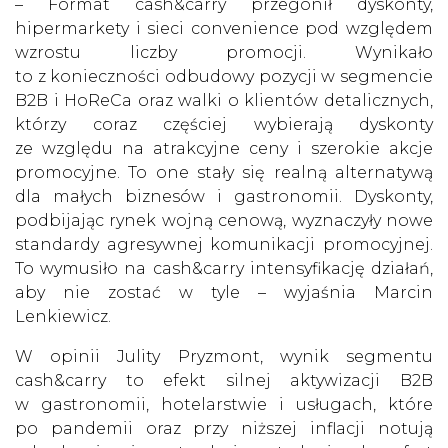
– Format cash&carry przegonił dyskonty,
hipermarkety i sieci convenience pod względem
wzrostu liczby promocji. Wynikało
to z konieczności odbudowy pozycji w segmencie
B2B i HoReCa oraz walki o klientów detalicznych,
którzy coraz częściej wybierają dyskonty
ze względu na atrakcyjne ceny i szerokie akcje
promocyjne. To one stały się realną alternatywą
dla małych biznesów i gastronomii. Dyskonty,
podbijając rynek wojną cenową, wyznaczyły nowe
standardy agresywnej komunikacji promocyjnej.
To wymusiło na cash&carry intensyfikację działań,
aby nie zostać w tyle – wyjaśnia Marcin
Lenkiewicz.
W opinii Julity Pryzmont, wynik segmentu
cash&carry to efekt silnej aktywizacji B2B
w gastronomii, hotelarstwie i usługach, które
po pandemii oraz przy niższej inflacji notują