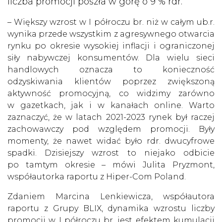
liczba promocji poszła w górę o 9 % rdr.
– Większy wzrost w I półroczu br. niż w całym ub.r.
wynika przede wszystkim z agresywnego otwarcia
rynku po okresie wysokiej inflacji i ograniczonej
siły nabywczej konsumentów. Dla wielu sieci
handlowych oznacza to konieczność
odzyskiwania klientów poprzez zwiększoną
aktywność promocyjną, co widzimy zarówno
w gazetkach, jak i w kanałach online. Warto
zaznaczyć, że w latach 2021-2023 rynek był raczej
zachowawczy pod względem promocji. Były
momenty, że nawet widać było rdr. dwucyfrowe
spadki. Dzisiejszy wzrost to niejako odbicie
po tamtym okresie – mówi Julita Pryzmont,
współautorka raportu z Hiper-Com Poland.
Zdaniem Marcina Lenkiewicza, współautora
raportu z Grupy BLIX, dynamika wzrostu liczby
promocji w I półroczu br. jest efektem kumulacji