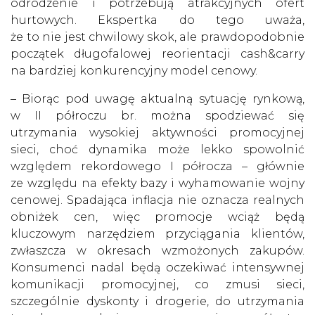
odrodzenie i potrzebują atrakcyjnych ofert
hurtowych. Ekspertka do tego uważa,
że to nie jest chwilowy skok, ale prawdopodobnie
początek długofalowej reorientacji cash&carry
na bardziej konkurencyjny model cenowy.
– Biorąc pod uwagę aktualną sytuację rynkową,
w II półroczu br. można spodziewać się
utrzymania wysokiej aktywności promocyjnej
sieci, choć dynamika może lekko spowolnić
względem rekordowego I półrocza – głównie
ze względu na efekty bazy i wyhamowanie wojny
cenowej. Spadająca inflacja nie oznacza realnych
obniżek cen, więc promocje wciąż będą
kluczowym narzędziem przyciągania klientów,
zwłaszcza w okresach wzmożonych zakupów.
Konsumenci nadal będą oczekiwać intensywnej
komunikacji promocyjnej, co zmusi sieci,
szczególnie dyskonty i drogerie, do utrzymania