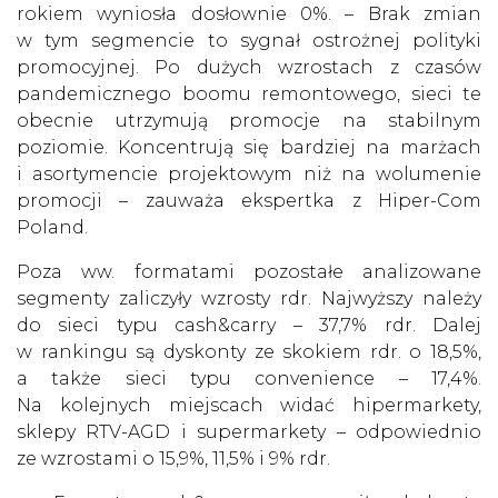
rokiem wyniosła dosłownie 0%. – Brak zmian
w tym segmencie to sygnał ostrożnej polityki
promocyjnej. Po dużych wzrostach z czasów
pandemicznego boomu remontowego, sieci te
obecnie utrzymują promocje na stabilnym
poziomie. Koncentrują się bardziej na marżach
i asortymencie projektowym niż na wolumenie
promocji – zauważa ekspertka z Hiper-Com
Poland.
Poza ww. formatami pozostałe analizowane
segmenty zaliczyły wzrosty rdr. Najwyższy należy
do sieci typu cash&carry – 37,7% rdr. Dalej
w rankingu są dyskonty ze skokiem rdr. o 18,5%,
a także sieci typu convenience – 17,4%.
Na kolejnych miejscach widać hipermarkety,
sklepy RTV-AGD i supermarkety – odpowiednio
ze wzrostami o 15,9%, 11,5% i 9% rdr.