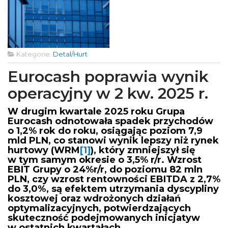
Kategorie:
Detal/Hurt
Eurocash poprawia wynik
operacyjny w 2 kw. 2025 r.
W drugim kwartale 2025 roku Grupa
Eurocash odnotowała spadek przychodów
o 1,2% rok do roku, osiągając poziom 7,9
mld PLN, co stanowi wynik lepszy niż rynek
hurtowy (WRM
[1]
), który zmniejszył się
w tym samym okresie o 3,5% r/r. Wzrost
EBIT Grupy o 24%r/r, do poziomu 82 mln
PLN, czy wzrost rentowności EBITDA z 2,7%
do 3,0%, są efektem utrzymania dyscypliny
kosztowej oraz wdrożonych działań
optymalizacyjnych, potwierdzających
skuteczność podejmowanych inicjatyw
w ostatnich kwartałach.