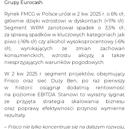
Grupy Eurocash.
Rynek FMCG w Polsce urósł w 2 kw. 2025 r. o 6% r/r,
głównie dzięki wzrostowi w dyskontach (+11% r/r).
Segment WRM zanotował spadek o 3,5% r/r,
za sprawą spadków w kluczowych kategoriach jak
piwo (-16% r/r) czy alkohol wysokoprocentowy (-6%
r/r), wynikających ze zmian zachowań
konsumenckich, wzrostu akcyzy, a także
niesprzyjających warunków pogodowych.
W 2 kw. 2025 r. segment projektów, obejmujący
Frisco oraz sieć Duży Ben, po raz pierwszy
w historii osiągnął dodatnią rentowność
na poziomie EBITDA. Stanowi to wyraźny sygnał,
że przyjęta strategia skalowania biznesu
oraz poprawy efektywności przynosi wymierne
rezultaty.
–
Frisco nie tylko koncentruje się na dalszym rozwoju,